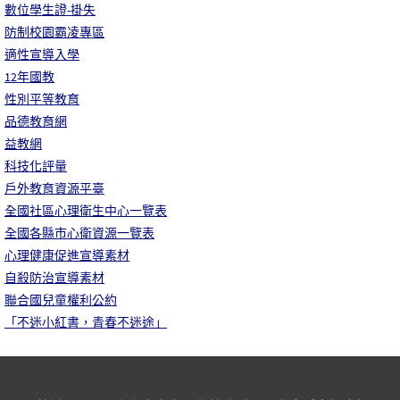
數位學生證-掛失
防制校園霸凌專區
適性宣導入學
12年國教
性別平等教育
品德教育網
益教網
科技化評量
戶外教育資源平臺
全國社區心理衛生中心一覽表
全國各縣市心衛資源一覽表
心理健康促進宣導素材
自殺防治宣導素材
聯合國兒童權利公約
「不迷小紅書，青春不迷途」