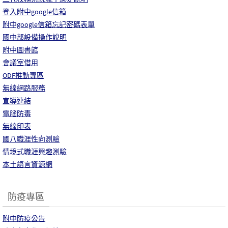
登入附中google信箱
附中google信箱忘記密碼表單
國中部設備操作說明
附中圖書館
會議室借用
ODF推動專區
無線網路服務
宣導連結
電腦防毒
無線印表
國八職涯性向測驗
情境式職涯興趣測驗
本土語言資源網
防疫專區
附中防疫公告