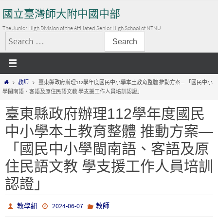
Skip
國立臺灣師大附中國中部
to
content
The Junior High Division of the Affiliated Senior High School of NTNU
搜
尋
關
Home
教師
臺東縣政府辦理112學年度國民中小學本土教育整體 推動方案— 「國民中小
鍵
學閩南語、客語及原住民語文教 學支援工作人員培訓認證」
字:
臺東縣政府辦理112學年度國民
中小學本土教育整體 推動方案—
「國民中小學閩南語、客語及原
住民語文教 學支援工作人員培訓
認證」
教學組
2024-06-07
教師