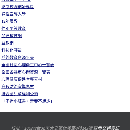
防制校園霸凌專區
適性宣導入學
12年國教
性別平等教育
品德教育網
益教網
科技化評量
戶外教育資源平臺
全國社區心理衛生中心一覽表
全國各縣市心衛資源一覽表
心理健康促進宣導素材
自殺防治宣導素材
聯合國兒童權利公約
「不迷小紅書，青春不迷途」
校址：106348台北市大安區信義路3段143號
查看交通資訊