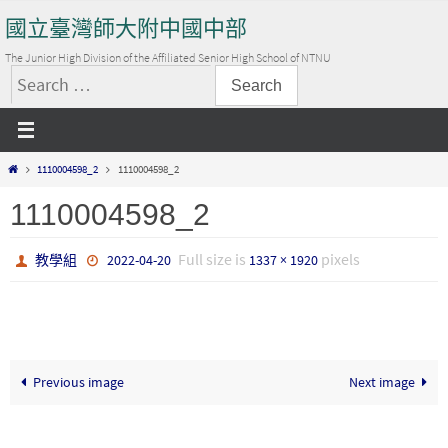
Skip
國立臺灣師大附中國中部
to
content
The Junior High Division of the Affiliated Senior High School of NTNU
搜
尋
關
Home
1110004598_2
1110004598_2
鍵
字:
1110004598_2
Full size is
pixels
教學組
2022-04-20
1337 × 1920
Previous image
Next image