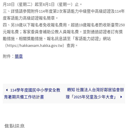
月10日（星期二）起至8月1日（星期一）止。
三、詳情請參閱附件114年度第2次客語能力中級暨中高級認證及114年
度客語能力高級認證報名簡章。
四、另19歲以下報名者免收報名費用，超過19歲報名者酌收新臺幣250
元報名費；客家委員會補助公教人員報名費，並對通過認證者訂有獎
勵措施，相關獎勵措施、報名訊息請至「客語能力認證」網站
（https://hakkaexam.hakka.gov.tw）查詢。
附件：
簡章
轉知 社團法人台灣好鄰居協會辦
114學年度國民中小學安全教
育暑期共備工作坊計畫
理「2025年兒童及少年大會」
焦點訊息