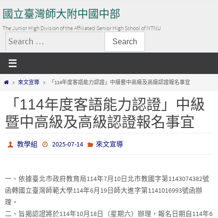
Skip
國立臺灣師大附中國中部
to
content
The Junior High Division of the Affiliated Senior High School of NTNU
搜
尋
關
Home
來文宣導
「114年度客語能力認證」中級暨中高級及高級認證報名事宜
鍵
字:
「114年度客語能力認證」中級
暨中高級及高級認證報名事宜
教學組
2025-07-14
來文宣導
一、依據臺北市政府教育局114年7月10日北市教國字第1143074382號
函轉國立臺灣師範大學114年6月19日師大進字第1141016993號函辦
理。
二、旨揭認證將於114年10月18日（星期六）辦理，報名日期自114年6