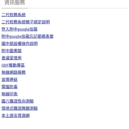
資訊服務
二代校務系統
二代校務系統親子綁定說明
登入附中google信箱
附中google信箱忘記密碼表單
國中部設備操作說明
附中圖書館
會議室借用
ODF推動專區
無線網路服務
宣導連結
電腦防毒
無線印表
國八職涯性向測驗
情境式職涯興趣測驗
本土語言資源網