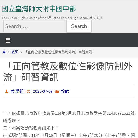
Skip
國立臺灣師大附中國中部
to
content
The Junior High Division of the Affiliated Senior High School of NTNU
搜
尋
關
Home
教師
「正向管教及數位性影像防制外流」研習資訊
鍵
字:
「正向管教及數位性影像防制外
流」研習資訊
教學組
2025-07-07
教師
一、依據臺北市政府教育局114年6月30日北市教學字第11430771621號
函辦理。
二、本案活動報名資訊如下：
(一)活動時間：114年7月16日（星期三）上午8時30分（上午8時整，開