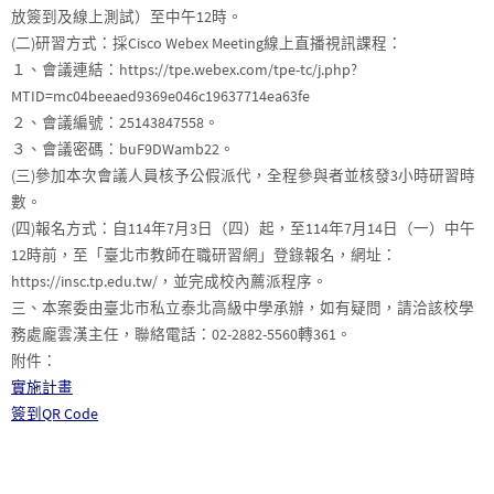
放簽到及線上測試）至中午12時。
(二)研習方式：採Cisco Webex Meeting線上直播視訊課程：
１、會議連結：https://tpe.webex.com/tpe-tc/j.php?
MTID=mc04beeaed9369e046c19637714ea63fe
２、會議編號：25143847558。
３、會議密碼：buF9DWamb22。
(三)參加本次會議人員核予公假派代，全程參與者並核發3小時研習時
數。
(四)報名方式：自114年7月3日（四）起，至114年7月14日（一）中午
12時前，至「臺北市教師在職研習網」登錄報名，網址：
https://insc.tp.edu.tw/，並完成校內薦派程序。
三、本案委由臺北市私立泰北高級中學承辦，如有疑問，請洽該校學
務處龐雲漢主任，聯絡電話：02-2882-5560轉361。
附件：
實施計畫
簽到QR Code