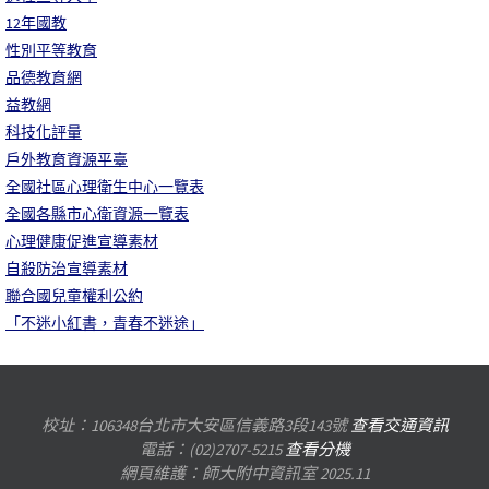
12年國教
性別平等教育
品德教育網
益教網
科技化評量
戶外教育資源平臺
全國社區心理衛生中心一覽表
全國各縣市心衛資源一覽表
心理健康促進宣導素材
自殺防治宣導素材
聯合國兒童權利公約
「不迷小紅書，青春不迷途」
校址：106348台北市大安區信義路3段143號
查看交通資訊
電話：(02)2707-5215
查看分機
網頁維護：師大附中資訊室 2025.11