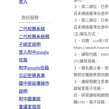
登入
２、第二順位：已參
且未通過臺灣台語中
資訊服務
３、第三順位：已參
且未通過臺灣台語中
二代校務系統
(五)報名方式：
二代校務系統親
１、日期：114年7
子綁定說明
https://www4.ins
登入附中google
２、課程代碼：50625
信箱
(六)審核資格：
附中google信箱
１、報名截止後，依
教師在職進修資訊網
忘記密碼表單
２、課程相關注意事
國中部設備操作
請留意電子信箱。
說明
四、研習課程相關問題
附中圖書館
機5783，電子信箱：fang
會議室借用