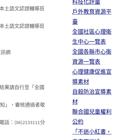
科技化評量
本土語文認證輔導班
戶外教育資源平
臺
本土語文認證輔導班
全國社區心理衛
生中心一覽表
全國各縣市心衛
資訊網
資源一覽表
心理健康促進宣
導素材
結果請自行至「全國
自殺防治宣導素
材
通知」，審核通過者敬
聯合國兒童權利
公約
06)2133111分
「不迷小紅書，