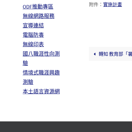
附件：
實施計畫
ODF推動專區
無線網路服務
宣導連結
電腦防毒
無線印表
國八職涯性向測
轉知 教育部「
驗
情境式職涯興趣
測驗
本土語言資源網