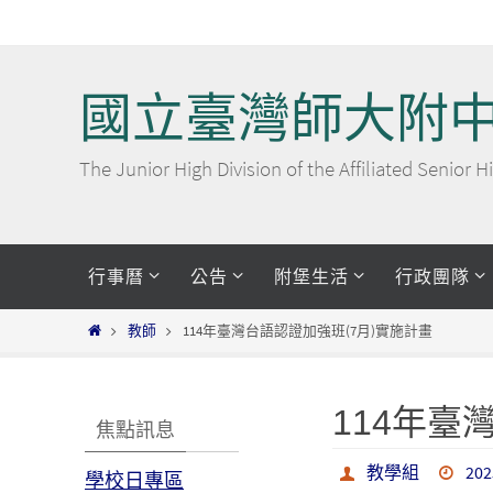
Skip
to
content
國立臺灣師大附
The Junior High Division of the Affiliated Senior
Skip
行事曆
公告
附堡生活
行政團隊
to
content
Home
教師
114年臺灣台語認證加強班(7月)實施計畫
114年臺
焦點訊息
教學組
202
學校日專區