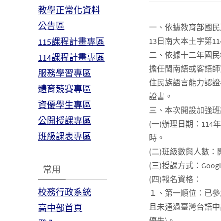
教學正常化資料
公告區
一、依據教育部國民及學
115課程計畫專區
13日南大本土字第114
二、依據十二年國民
114課程計畫專區
擔任閩南語或客語師
服務學習專區
住民族語言能力認證
體育競賽專區
證書。
資優學生專區
三、本次開設加強班
公開授課專區
(一)辦理日期：114
班級課表專區
時。
(二)班級數與人數：
(三)授課方式：Goo
常用
(四)報名資格：
校務行政系統
１、第一順位：已參
且未通過臺灣台語中
高中部首頁
優先)。