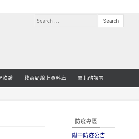
搜
尋
關
鍵
字:
學軟體
教育局線上資料庫
臺北酷課雲
防疫專區
附中防疫公告