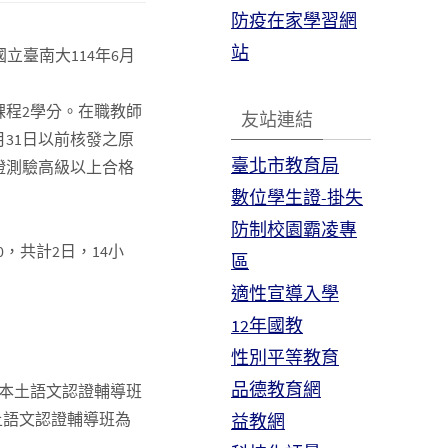
防疫在家學習網
站
國立臺南大114年6月
課程2學分。在職教師
友站連結
月31日以前核發之原
臺北市教育局
證測驗高級以上合格
數位學生證-掛失
防制校園霸凌專
40，共計2日，14小
區
適性宣導入學
12年國教
性別平等教育
品德教育網
本土語文認證輔導班
土語文認證輔導班為
益教網