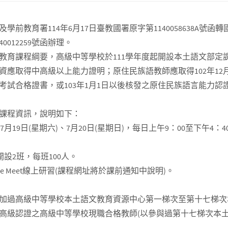
前教育署114年6月17日臺教國署原字第1140058638A號函轉
0012259號函辦理。
教育課程綱要，高級中等學校於111學年度起開設本土語文部定
資應取得中高級以上能力證明；原住民族語教師應取得102年12
考試合格證書，或103年1月1日以後核發之原住民族語言能力認
課程資訊，說明如下：
年7月19日(星期六)、7月20日(星期日)，每日上午9：00至下午4：
開設2班，每班100人。
gle Meet線上研習(課程網址將於課前通知中說明)。
加過高級中等學校本土語文教育資源中心第一梯次至第十七梯次
高級認證之高級中等學校現職合格教師(以參與過第十七梯次本