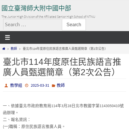
Skip
國立臺灣師大附中國中部
to
content
The Junior High Division of the Affiliated Senior High School of NTNU
搜
尋
關
Home
教師
臺北市114年度原住民族語言推廣人員甄選簡章（第2次公告）
鍵
字:
臺北市114年度原住民族語言推
廣人員甄選簡章（第2次公告）
教學組
2025-03-31
教師
一、依據臺北市政府教育局114年3月28日北市教國字第1143050410號
函辦理。
二、報名資訊：
(一)職稱：原住民族語言推廣人員。