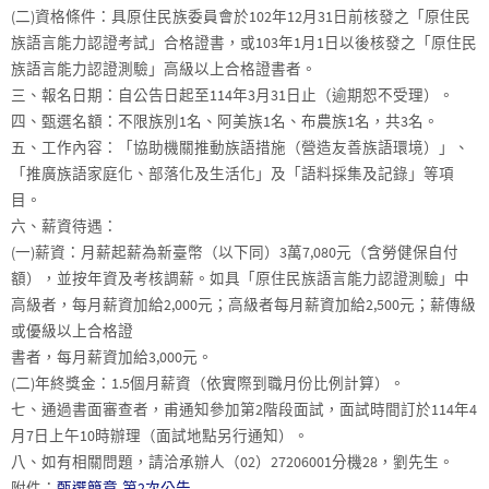
(二)資格條件：具原住民族委員會於102年12月31日前核發之「原住民
族語言能力認證考試」合格證書，或103年1月1日以後核發之「原住民
族語言能力認證測驗」高級以上合格證書者。
三、報名日期：自公告日起至114年3月31日止（逾期恕不受理）。
四、甄選名額：不限族別1名、阿美族1名、布農族1名，共3名。
五、工作內容：「協助機關推動族語措施（營造友善族語環境）」、
「推廣族語家庭化、部落化及生活化」及「語料採集及記錄」等項
目。
六、薪資待遇：
(一)薪資：月薪起薪為新臺幣（以下同）3萬7,080元（含勞健保自付
額），並按年資及考核調薪。如具「原住民族語言能力認證測驗」中
高級者，每月薪資加給2,000元；高級者每月薪資加給2,500元；薪傳級
或優級以上合格證
書者，每月薪資加給3,000元。
(二)年終獎金：1.5個月薪資（依實際到職月份比例計算）。
七、通過書面審查者，甫通知參加第2階段面試，面試時間訂於114年4
月7日上午10時辦理（面試地點另行通知）。
八、如有相關問題，請洽承辦人（02）27206001分機28，劉先生。
附件：
甄選簡章-第2次公告