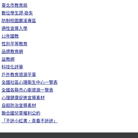
臺北市教育局
數位學生證-掛失
防制校園霸凌專區
適性宣導入學
12年國教
性別平等教育
品德教育網
益教網
科技化評量
戶外教育資源平臺
全國社區心理衛生中心一覽表
全國各縣市心衛資源一覽表
心理健康促進宣導素材
自殺防治宣導素材
聯合國兒童權利公約
「不迷小紅書，青春不迷途」