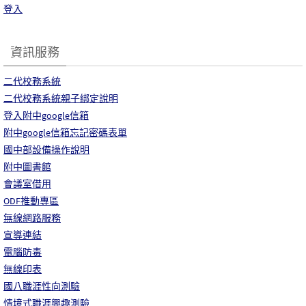
登入
資訊服務
二代校務系統
二代校務系統親子綁定說明
登入附中google信箱
附中google信箱忘記密碼表單
國中部設備操作說明
附中圖書館
會議室借用
ODF推動專區
無線網路服務
宣導連結
電腦防毒
無線印表
國八職涯性向測驗
情境式職涯興趣測驗