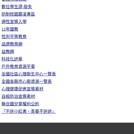
數位學生證-掛失
防制校園霸凌專區
適性宣導入學
12年國教
性別平等教育
品德教育網
益教網
科技化評量
戶外教育資源平臺
全國社區心理衛生中心一覽表
全國各縣市心衛資源一覽表
心理健康促進宣導素材
自殺防治宣導素材
聯合國兒童權利公約
「不迷小紅書，青春不迷途」