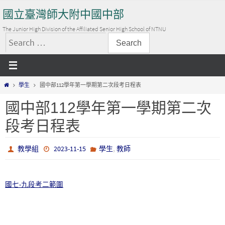
Skip
國立臺灣師大附中國中部
to
content
The Junior High Division of the Affiliated Senior High School of NTNU
搜
尋
關
Home
學生
國中部112學年第一學期第二次段考日程表
鍵
字:
國中部112學年第一學期第二次
段考日程表
,
教學組
2023-11-15
學生
教師
國七-九段考二範圍