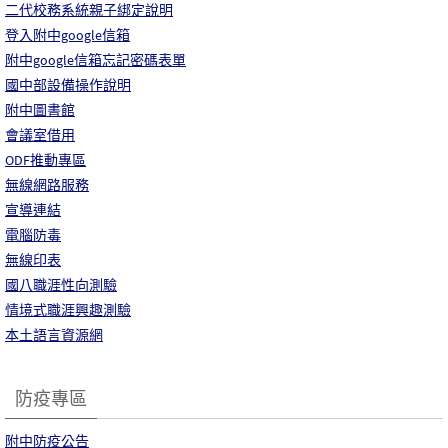
二代校務系統親子綁定說明
登入附中google信箱
附中google信箱忘記密碼表單
國中部設備操作說明
附中圖書館
會議室借用
ODF推動專區
無線網路服務
宣導連結
電腦防毒
無線印表
國八職涯性向測驗
情境式職涯興趣測驗
本土語言資源網
防疫專區
附中防疫公告