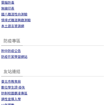
電腦防毒
無線印表
國八職涯性向測驗
情境式職涯興趣測驗
本土語言資源網
防疫專區
附中防疫公告
防疫在家學習網站
友站連結
臺北市教育局
數位學生證-掛失
防制校園霸凌專區
適性宣導入學
12年國教