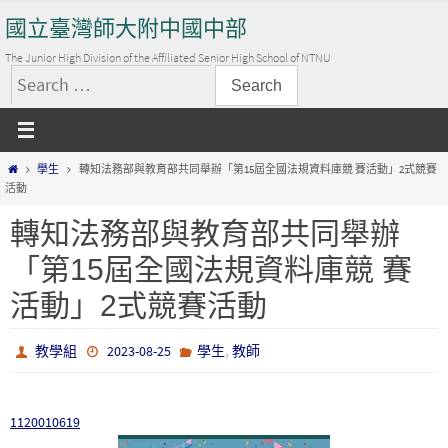
Skip
國立臺灣師大附中國中部
to
content
The Junior High Division of the Affiliated Senior High School of NTNU
搜
尋
關
Home
學生
轉知法務部與教育部共同舉辦「第15屆全國法規資料庫競 賽活動」2式競賽
鍵
活動
字:
轉知法務部與教育部共同舉辦
「第15屆全國法規資料庫競 賽
活動」2式競賽活動
,
教學組
2023-08-25
學生
教師
1120010619