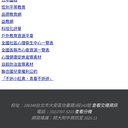
性別平等教育
品德教育網
益教網
科技化評量
戶外教育資源平臺
全國社區心理衛生中心一覽表
全國各縣市心衛資源一覽表
心理健康促進宣導素材
自殺防治宣導素材
聯合國兒童權利公約
「不迷小紅書，青春不迷途」
校址：106348台北市大安區信義路3段143號
查看交通資訊
電話：(02)2707-5215
查看分機
網頁維護：師大附中資訊室 2025.11