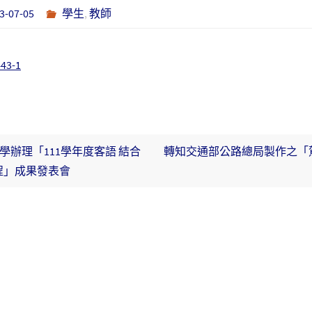
3-07-05
學生
,
教師
43-1
辦理「111學年度客語 結合
轉知交通部公路總局製作之「
程」成果發表會