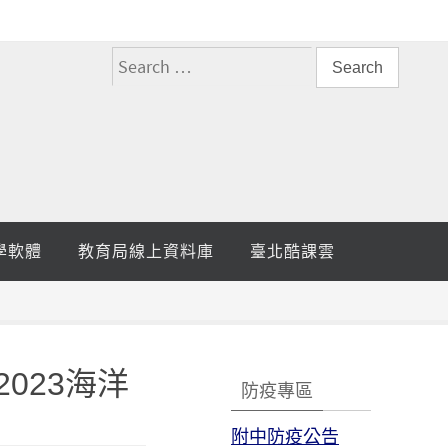
搜
尋
關
鍵
字:
學軟體
教育局線上資料庫
臺北酷課雲
023海洋
防疫專區
附中防疫公告