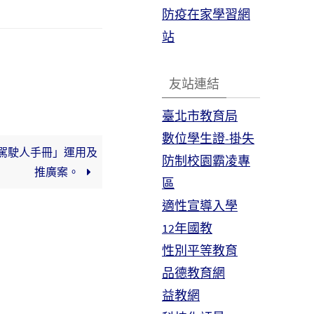
防疫在家學習網
站
友站連結
臺北市教育局
數位學生證-掛失
駕駛人手冊」運用及
防制校園霸凌專
推廣案。
區
適性宣導入學
12年國教
性別平等教育
品德教育網
益教網