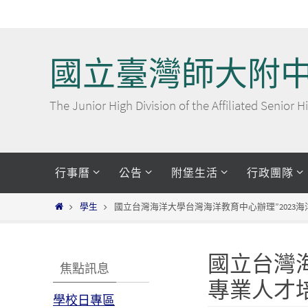
Skip
to
content
國立臺灣師大附
The Junior High Division of the Affiliated Senior
Skip
行事曆
公告
附堡生活
行政團隊
to
content
Home
學生
國立台灣海洋大學台灣海洋教育中心辦理”2023
國立台灣海
焦點訊息
專業人才
學校日專區