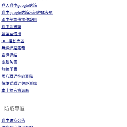
登入附中google信箱
附中google信箱忘記密碼表單
國中部設備操作說明
附中圖書館
會議室借用
ODF推動專區
無線網路服務
宣導連結
電腦防毒
無線印表
國八職涯性向測驗
情境式職涯興趣測驗
本土語言資源網
防疫專區
附中防疫公告