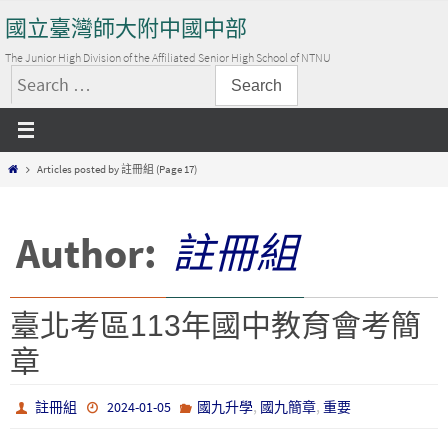
Skip
國立臺灣師大附中國中部
to
content
The Junior High Division of the Affiliated Senior High School of NTNU
搜
尋
關
Home
Articles posted by 註冊組
(Page 17)
鍵
字:
Author:
註冊組
臺北考區113年國中教育會考簡
章
,
,
註冊組
2024-01-05
國九升學
國九簡章
重要