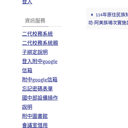
登入
114年原住民
資訊服務
坊-阿美族場次實施
二代校務系統
二代校務系統親
子綁定說明
登入附中google
信箱
附中google信箱
忘記密碼表單
國中部設備操作
說明
附中圖書館
會議室借用