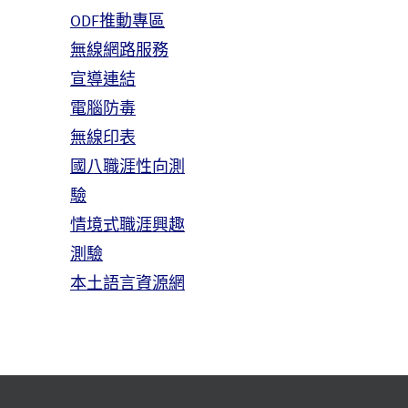
ODF推動專區
無線網路服務
宣導連結
電腦防毒
無線印表
國八職涯性向測
驗
情境式職涯興趣
測驗
本土語言資源網