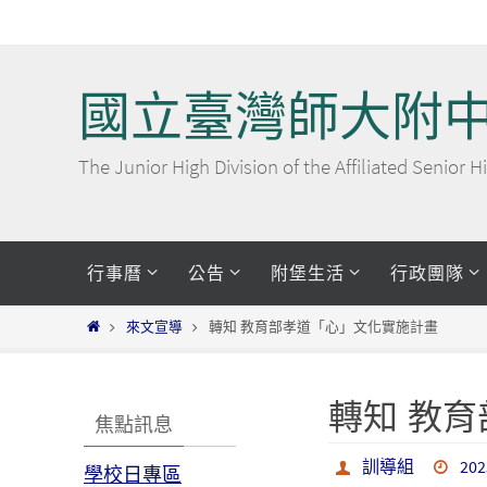
Skip
to
content
國立臺灣師大附
The Junior High Division of the Affiliated Senior
Skip
行事曆
公告
附堡生活
行政團隊
to
content
Home
來文宣導
轉知 教育部孝道「心」文化實施計畫
轉知 教
焦點訊息
訓導組
202
學校日專區