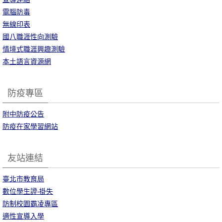
電腦防毒
無線印表
國八職涯性向測驗
情境式職涯興趣測驗
本土語言資源網
防疫專區
附中防疫公告
防疫在家學習網站
友站連結
臺北市教育局
數位學生證-掛失
防制校園霸凌專區
適性宣導入學