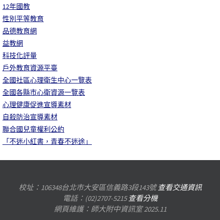
12年國教
性別平等教育
品德教育網
益教網
科技化評量
戶外教育資源平臺
全國社區心理衛生中心一覽表
全國各縣市心衛資源一覽表
心理健康促進宣導素材
自殺防治宣導素材
聯合國兒童權利公約
「不迷小紅書，青春不迷途」
校址：106348台北市大安區信義路3段143號
查看交通資訊
電話：(02)2707-5215
查看分機
網頁維護：師大附中資訊室 2025.11