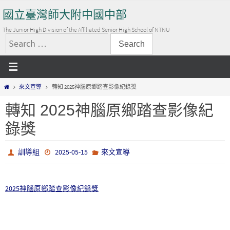
Skip
國立臺灣師大附中國中部
to
content
The Junior High Division of the Affiliated Senior High School of NTNU
搜
尋
關
Home
來文宣導
轉知 2025神腦原鄉踏查影像紀錄獎
鍵
字:
轉知 2025神腦原鄉踏查影像紀
錄獎
訓導組
2025-05-15
來文宣導
2025神腦原鄉踏查影像紀錄獎