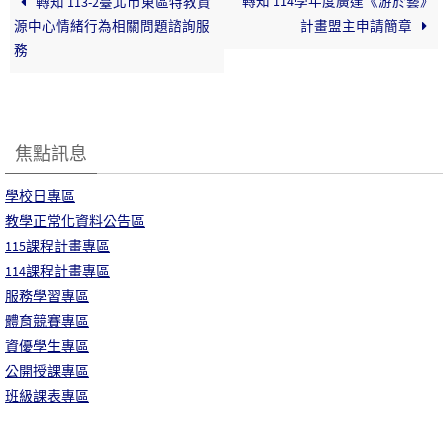
轉知 114學年度廣達《游於藝》
轉知 113-2臺北市東區特教資
源中心情緒行為相關問題諮詢服
計畫盟主申請簡章
務
焦點訊息
學校日專區
教學正常化資料公告區
115課程計畫專區
114課程計畫專區
服務學習專區
體育競賽專區
資優學生專區
公開授課專區
班級課表專區