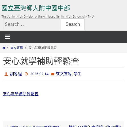
Skip
國立臺灣師大附中國中部
to
content
The Junior High Division of the Affiliated Senior High School of NTNU
搜
尋
關
Home
來文宣導
安心就學補助輕鬆查
鍵
字:
安心就學補助輕鬆查
,
訓導組
2025-02-14
來文宣導
學生
安心就學補助輕鬆查