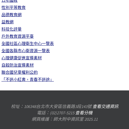
12年國教
性別平等教育
品德教育網
益教網
科技化評量
戶外教育資源平臺
全國社區心理衛生中心一覽表
全國各縣市心衛資源一覽表
心理健康促進宣導素材
自殺防治宣導素材
聯合國兒童權利公約
「不迷小紅書，青春不迷途」
校址：106348台北市大安區信義路3段143號
查看交通資訊
電話：(02)2707-5215
查看分機
網頁維護：師大附中資訊室 2025.11