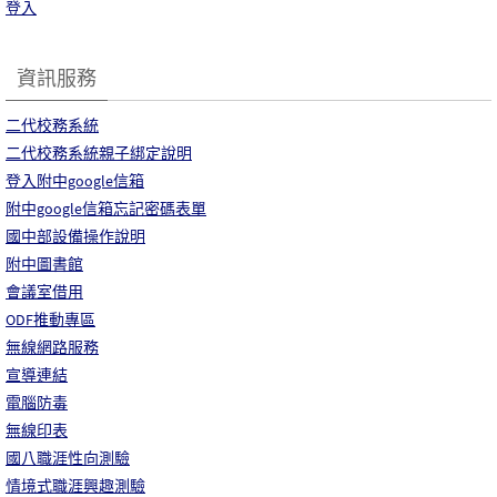
登入
資訊服務
二代校務系統
二代校務系統親子綁定說明
登入附中google信箱
附中google信箱忘記密碼表單
國中部設備操作說明
附中圖書館
會議室借用
ODF推動專區
無線網路服務
宣導連結
電腦防毒
無線印表
國八職涯性向測驗
情境式職涯興趣測驗