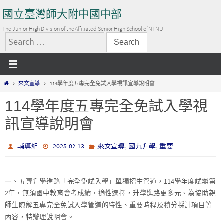
Skip
國立臺灣師大附中國中部
to
content
The Junior High Division of the Affiliated Senior High School of NTNU
搜
尋
關
Home
來文宣導
114學年度五專完全免試入學視訊宣導說明會
鍵
字:
114學年度五專完全免試入學視
訊宣導說明會
,
,
輔導組
2025-02-13
來文宣導
國九升學
重要
一、五專升學進路「完全免試入學」單獨招生管道，114學年度試辦第
2年，無須國中教育會考成績，適性選擇，升學進路更多元。為協助親
師生瞭解五專完全免試入學管道的特性、重要時程及積分採計項目等
內容，特辦理說明會。