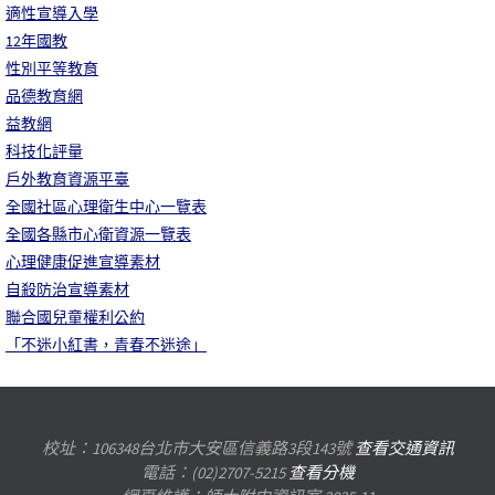
適性宣導入學
12年國教
性別平等教育
品德教育網
益教網
科技化評量
戶外教育資源平臺
全國社區心理衛生中心一覽表
全國各縣市心衛資源一覽表
心理健康促進宣導素材
自殺防治宣導素材
聯合國兒童權利公約
「不迷小紅書，青春不迷途」
校址：106348台北市大安區信義路3段143號
查看交通資訊
電話：(02)2707-5215
查看分機