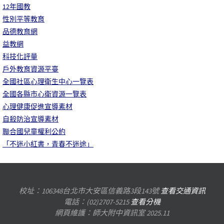
12年國教
性別平等教育
品德教育網
益教網
科技化評量
戶外教育資源平臺
全國社區心理衛生中心一覽表
全國各縣市心衛資源一覽表
心理健康促進宣導素材
自殺防治宣導素材
聯合國兒童權利公約
「不迷小紅書，青春不迷途」
校址：106348台北市大安區信義路3段143號
查看交通資訊
電話：(02)2707-5215
查看分機
網頁維護：師大附中資訊室 2025.11