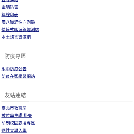
電腦防毒
無線印表
國八職涯性向測驗
情境式職涯興趣測驗
本土語言資源網
防疫專區
附中防疫公告
防疫在家學習網站
友站連結
臺北市教育局
數位學生證-掛失
防制校園霸凌專區
適性宣導入學