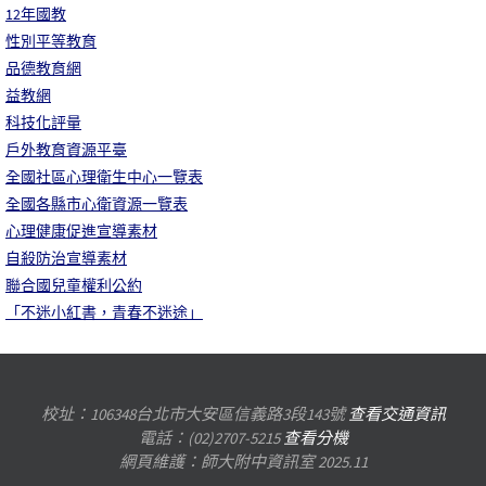
12年國教
性別平等教育
品德教育網
益教網
科技化評量
戶外教育資源平臺
全國社區心理衛生中心一覽表
全國各縣市心衛資源一覽表
心理健康促進宣導素材
自殺防治宣導素材
聯合國兒童權利公約
「不迷小紅書，青春不迷途」
校址：106348台北市大安區信義路3段143號
查看交通資訊
電話：(02)2707-5215
查看分機
網頁維護：師大附中資訊室 2025.11