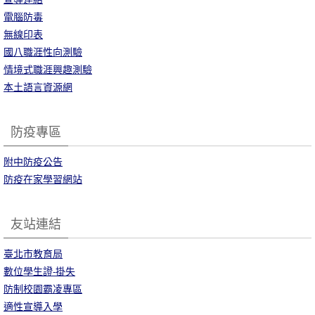
電腦防毒
無線印表
國八職涯性向測驗
情境式職涯興趣測驗
本土語言資源網
防疫專區
附中防疫公告
防疫在家學習網站
友站連結
臺北市教育局
數位學生證-掛失
防制校園霸凌專區
適性宣導入學