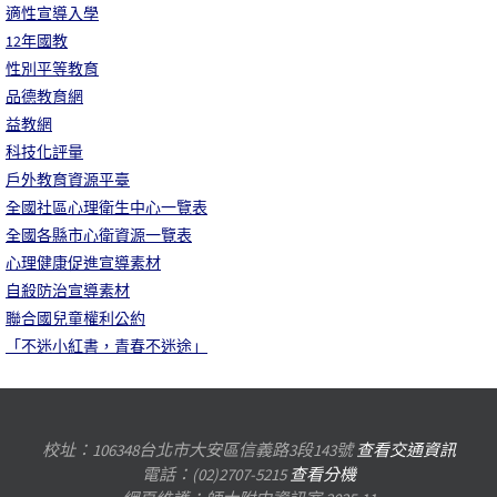
適性宣導入學
12年國教
性別平等教育
品德教育網
益教網
科技化評量
戶外教育資源平臺
全國社區心理衛生中心一覽表
全國各縣市心衛資源一覽表
心理健康促進宣導素材
自殺防治宣導素材
聯合國兒童權利公約
「不迷小紅書，青春不迷途」
校址：106348台北市大安區信義路3段143號
查看交通資訊
電話：(02)2707-5215
查看分機