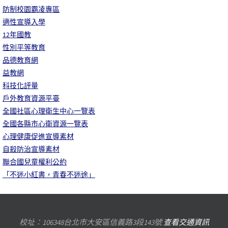
防制校園霸凌專區
適性宣導入學
12年國教
性別平等教育
品德教育網
益教網
科技化評量
戶外教育資源平臺
全國社區心理衛生中心一覽表
全國各縣市心衛資源一覽表
心理健康促進宣導素材
自殺防治宣導素材
聯合國兒童權利公約
「不迷小紅書，青春不迷途」
校址：106348台北市大安區信義路3段143號
查看交通資訊