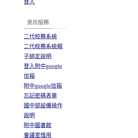
登入
資訊服務
二代校務系統
二代校務系統親
子綁定說明
登入附中google
信箱
附中google信箱
忘記密碼表單
國中部設備操作
說明
附中圖書館
會議室借用