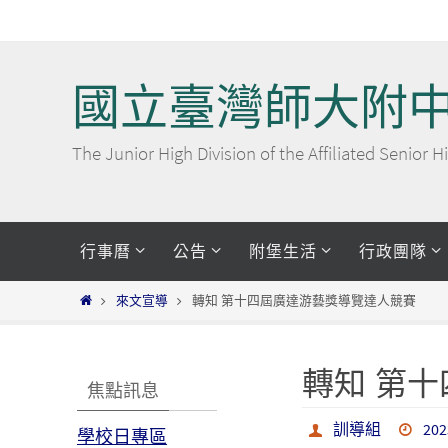
Skip
to
content
國立臺灣師大附
The Junior High Division of the Affiliated Senior
Skip
行事曆
公告
附堡生活
行政團隊
to
content
Home
來文宣導
轉知 第十四屆廣達游藝獎導覽達人競賽
轉知 第
焦點訊息
訓導組
202
學校日專區