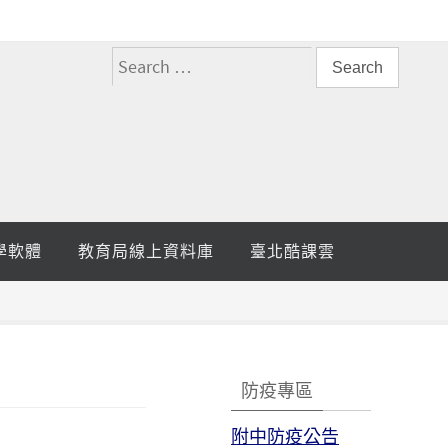
搜
尋
關
鍵
字:
學軟體
教育局線上資料庫
臺北酷課雲
防疫專區
附中防疫公告