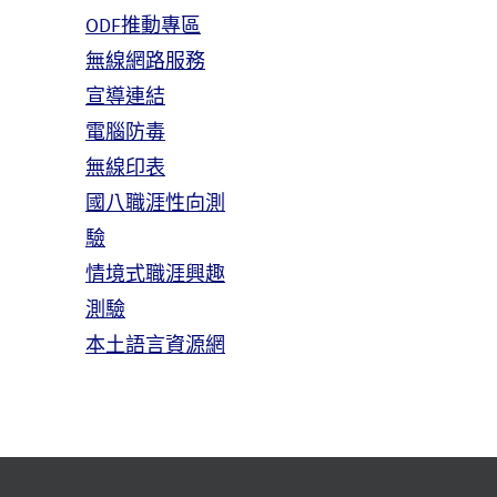
ODF推動專區
無線網路服務
宣導連結
電腦防毒
無線印表
國八職涯性向測
驗
情境式職涯興趣
測驗
本土語言資源網