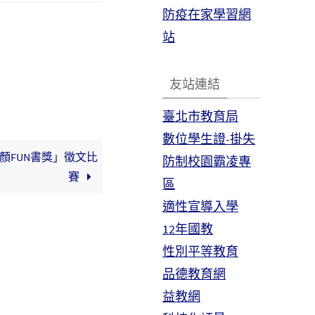
防疫在家學習網
站
友站連結
臺北市教育局
數位學生證-掛失
顏FUN書獎」徵文比
防制校園霸凌專
賽
區
適性宣導入學
12年國教
性別平等教育
品德教育網
益教網