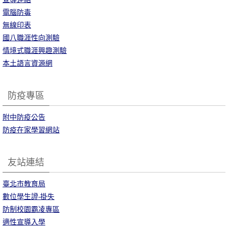
電腦防毒
無線印表
國八職涯性向測驗
情境式職涯興趣測驗
本土語言資源網
防疫專區
附中防疫公告
防疫在家學習網站
友站連結
臺北市教育局
數位學生證-掛失
防制校園霸凌專區
適性宣導入學