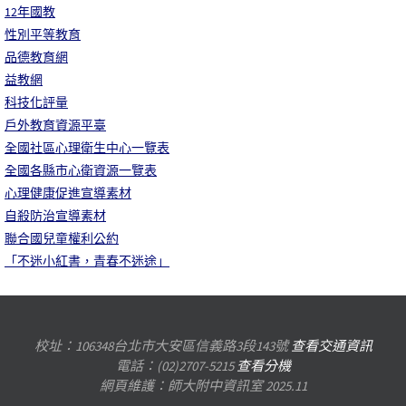
12年國教
性別平等教育
品德教育網
益教網
科技化評量
戶外教育資源平臺
全國社區心理衛生中心一覽表
全國各縣市心衛資源一覽表
心理健康促進宣導素材
自殺防治宣導素材
聯合國兒童權利公約
「不迷小紅書，青春不迷途」
校址：106348台北市大安區信義路3段143號
查看交通資訊
電話：(02)2707-5215
查看分機
網頁維護：師大附中資訊室 2025.11