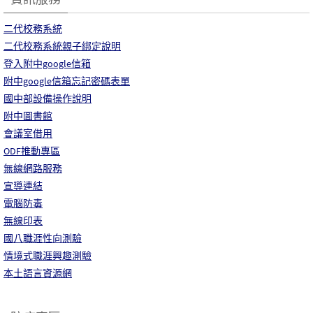
二代校務系統
二代校務系統親子綁定說明
登入附中google信箱
附中google信箱忘記密碼表單
國中部設備操作說明
附中圖書館
會議室借用
ODF推動專區
無線網路服務
宣導連結
電腦防毒
無線印表
國八職涯性向測驗
情境式職涯興趣測驗
本土語言資源網