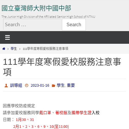
Skip
國立臺灣師大附中國中部
to
content
The Junior High Division of the Affiliated Senior High School of NTNU
搜
尋
關
Home
學生
111學年度寒假愛校服務注意事項
鍵
字:
111學年度寒假愛校服務注意事
項
,
訓導組
2023-01-16
學生
重要
因應學校防疫規定
請參加愛校服務同學
戴口罩
、
著校服
及
攜帶學生證
入校
日期：
1月30、31
2月1、2、3、6、9、10(至11:00)