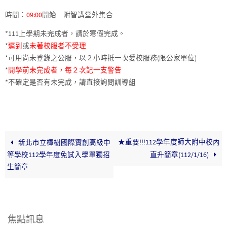
時間：
09:00
開始 附智講堂外集合
*111上學期未完成者，請於寒假完成。
*
遲到
或
未著校服者不受理
*可用尚未登錄之公服，以２小時抵一次愛校服務(限公家單位)
*
開學前未完成者，每２次記一支警告
*不確定是否有未完成，請直接詢問訓導組
★重要!!!112學年度師大附中校內
新北市立樟樹國際實創高級中
等學校112學年度免試入學單獨招
直升簡章(112/1/16)
生簡章
焦點訊息