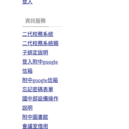
登入
資訊服務
二代校務系統
二代校務系統親
子綁定說明
登入附中google
信箱
附中google信箱
忘記密碼表單
國中部設備操作
說明
附中圖書館
會議室借用