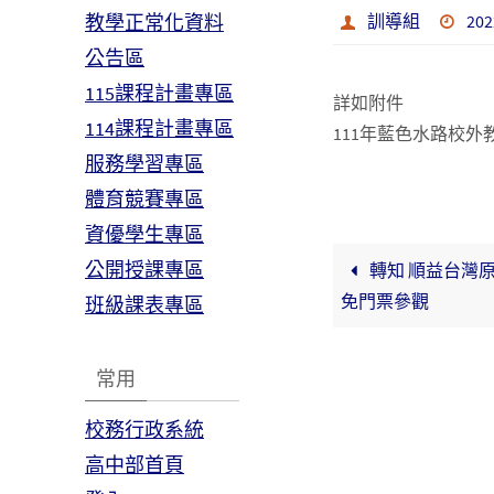
教學正常化資料
訓導組
202
公告區
115課程計畫專區
詳如附件
114課程計畫專區
111年藍色水路校外
服務學習專區
體育競賽專區
資優學生專區
公開授課專區
轉知 順益台灣
免門票參觀
班級課表專區
常用
校務行政系統
高中部首頁