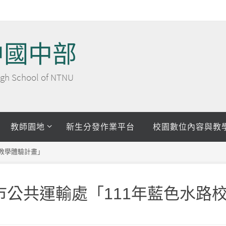
中國中部
 High School of NTNU
教師園地
新生分發作業平台
校園數位內容與教
外教學體驗計畫」
市公共運輸處「111年藍色水路