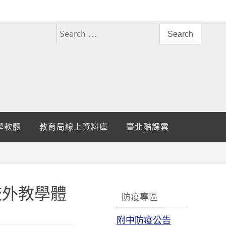
搜
尋
關
鍵
字:
學軟體
教育局線上資料庫
臺北酷課雲
校外教學體
防疫專區
附中防疫公告