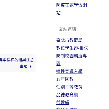
防疫在家學習網
站
友站連結
臺北市教育局
數位學生證-掛失
防制校園霸凌專
T專案接種名冊與注意
區
事項
適性宣導入學
12年國教
性別平等教育
品德教育網
益教網