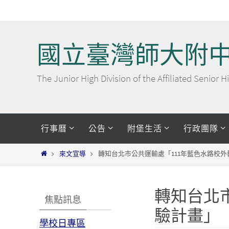
Skip
to
content
國立臺灣師大附
The Junior High Division of the Affiliated Senior
Skip
行事曆
公告
附堡生活
行政團隊
to
content
Home
來文宣導
轉知台北市公共運輸處「111年藍色水路校
轉知台北
焦點訊息
驗計畫」
學校日專區