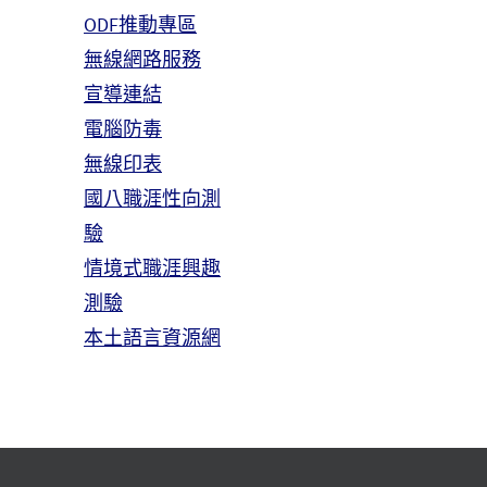
ODF推動專區
無線網路服務
宣導連結
電腦防毒
無線印表
國八職涯性向測
驗
情境式職涯興趣
測驗
本土語言資源網