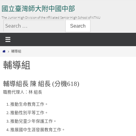
Skip
國立臺灣師大附中國中部
to
content
The Junior High Division of the Affiliated Senior High School of NTNU
搜
尋
關
Home
輔導組
鍵
字:
輔導組
輔導組長 陳 組長 (分機618)
職務代理人：林 組長
推動生命教育工作。
推動性別平等工作。
推動兒童少年保護工作。
推展國中生涯發展教育工作。