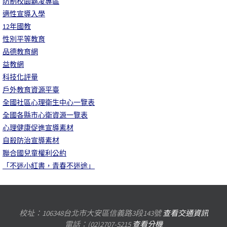
防制校園霸凌專區
適性宣導入學
12年國教
性別平等教育
品德教育網
益教網
科技化評量
戶外教育資源平臺
全國社區心理衛生中心一覽表
全國各縣市心衛資源一覽表
心理健康促進宣導素材
自殺防治宣導素材
聯合國兒童權利公約
「不迷小紅書，青春不迷途」
校址：106348台北市大安區信義路3段143號
查看交通資訊
電話：(02)2707-5215
查看分機