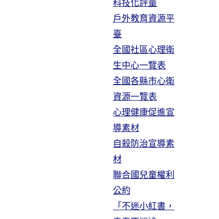
科技化評量
戶外教育資源平
臺
全國社區心理衛
生中心一覽表
全國各縣市心衛
資源一覽表
心理健康促進宣
導素材
自殺防治宣導素
材
聯合國兒童權利
公約
「不迷小紅書，