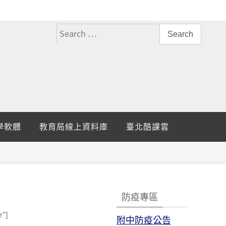
搜
尋
關
鍵
字:
學軟體
教育局線上資料庫
臺北酷課雲
防疫專區
e”]
附中防疫公告