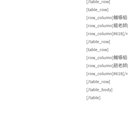
[/table_row]
[table_row]
[row_column]輔導組-
[row_column]楊老師[
[row_column]#618[/
[/table_row]
[table_row]
[row_column]輔導組-
[row_column]趙老師[
[row_column]#618[/
[/table_row]
[/table_body]
[/table]