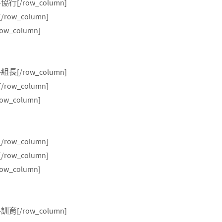
協行[/row_column]
/row_column]
row_column]
組長[/row_column]
/row_column]
row_column]
/row_column]
/row_column]
row_column]
訓育[/row_column]