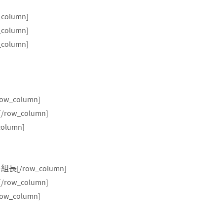
_column]
_column]
_column]
ow_column]
/row_column]
column]
組長[/row_column]
/row_column]
row_column]