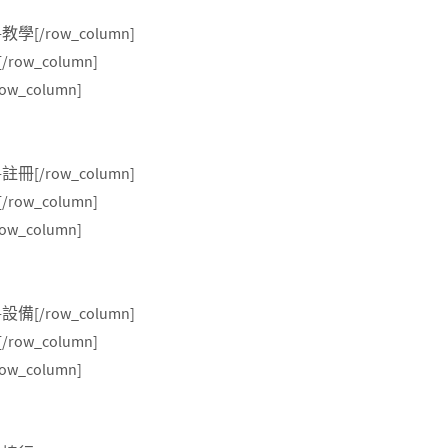
教學[/row_column]
/row_column]
row_column]
註冊[/row_column]
/row_column]
row_column]
設備[/row_column]
/row_column]
row_column]