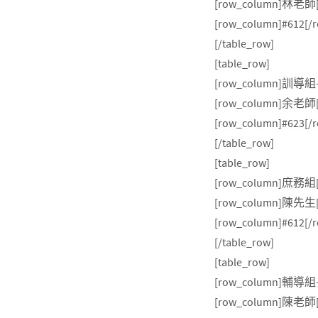
[row_column]林老師[
[row_column]#612[/
[/table_row]
[table_row]
[row_column]訓導組-
[row_column]余老師[
[row_column]#623[/
[/table_row]
[table_row]
[row_column]庶務組[
[row_column]陳先生[
[row_column]#612[/
[/table_row]
[table_row]
[row_column]輔導組-
[row_column]陳老師[